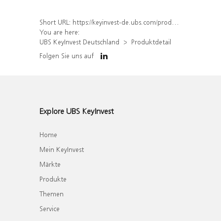
Short URL:
https://keyinvest-de.ubs.com/produkt/detail/index/isin/DE000WA6WF91
You are here:
UBS KeyInvest Deutschland
Produktdetail
Folgen Sie uns auf
Explore UBS KeyInvest
Home
Mein KeyInvest
Märkte
Produkte
Themen
Service