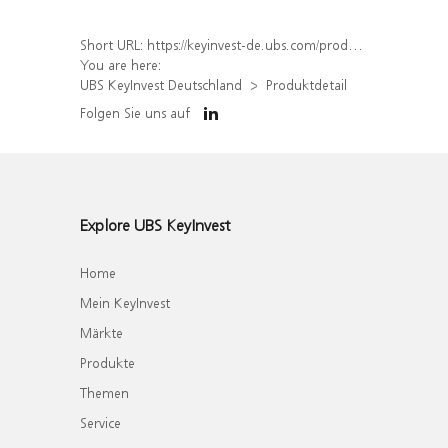
Short URL:
https://keyinvest-de.ubs.com/produkt/detail/index/isin/DE000WA6WBJ1
You are here:
UBS KeyInvest Deutschland
Produktdetail
Folgen Sie uns auf
Explore UBS KeyInvest
Home
Mein KeyInvest
Märkte
Produkte
Themen
Service