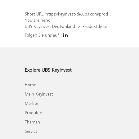
Short URL:
https://keyinvest-de.ubs.com/produkt/detail/index/isin/DE000WA6W8N2
You are here:
UBS KeyInvest Deutschland
Produktdetail
Folgen Sie uns auf
Explore UBS KeyInvest
Home
Mein KeyInvest
Märkte
Produkte
Themen
Service