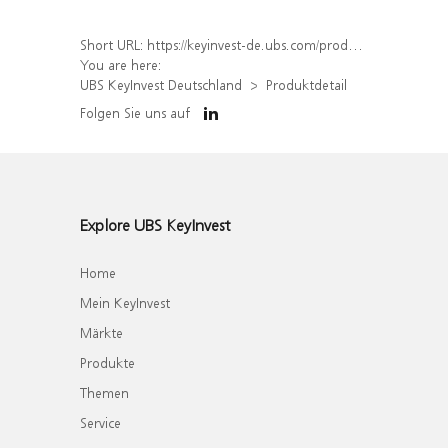
Short URL:
https://keyinvest-de.ubs.com/produkt/detail/index/isin/DE000WA6W7M6
You are here:
UBS KeyInvest Deutschland
Produktdetail
Folgen Sie uns auf
Explore UBS KeyInvest
Home
Mein KeyInvest
Märkte
Produkte
Themen
Service