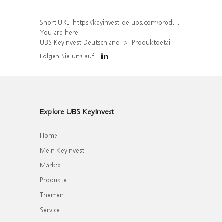
Short URL:
https://keyinvest-de.ubs.com/produkt/detail/index/isin/DE000WA6W5S7
You are here:
UBS KeyInvest Deutschland
Produktdetail
Folgen Sie uns auf
Explore UBS KeyInvest
Home
Mein KeyInvest
Märkte
Produkte
Themen
Service