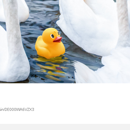
x/isin/DE000WA6VZX3