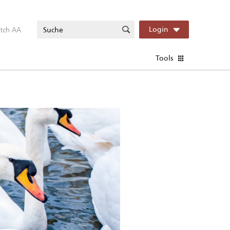
itch AA
Login
Tools