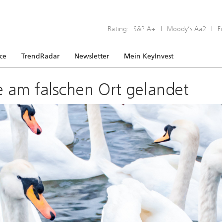
Rating:
S&P A+
|
Moody’s Aa2
|
F
ice
TrendRadar
Newsletter
Mein KeyInvest
e am falschen Ort gelandet