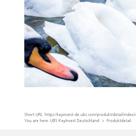
Short URL:
https://keyinvest-de.ubs.com/produkt/detail/inde
You are here:
UBS KeyInvest Deutschland
Produktdetail