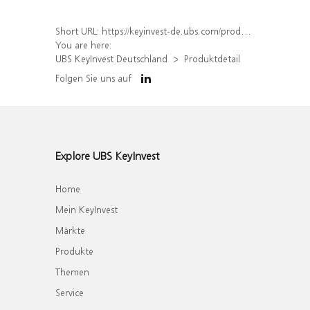
Short URL:
https://keyinvest-de.ubs.com/produkt/detail/index/isin/DE000WA6VYB2
You are here:
UBS KeyInvest Deutschland
Produktdetail
Folgen Sie uns auf
Explore UBS KeyInvest
Home
Mein KeyInvest
Märkte
Produkte
Themen
Service