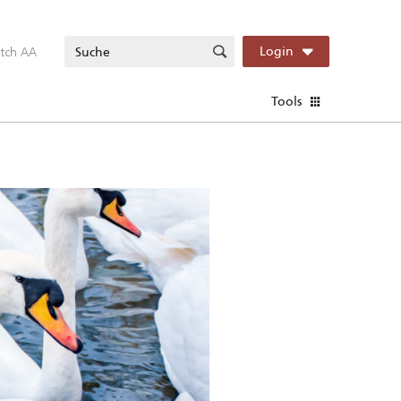
itch AA
Login
Tools