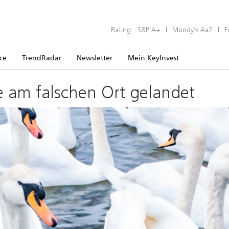
Rating:
S&P A+
|
Moody’s Aa2
|
F
ice
TrendRadar
Newsletter
Mein KeyInvest
e am falschen Ort gelandet