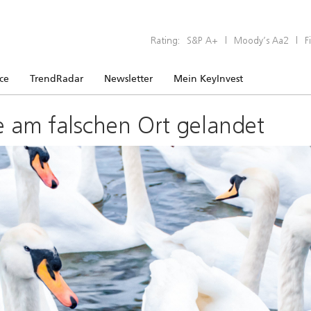
Rating:
S&P A+
|
Moody’s Aa2
|
F
ice
TrendRadar
Newsletter
Mein KeyInvest
e am falschen Ort gelandet