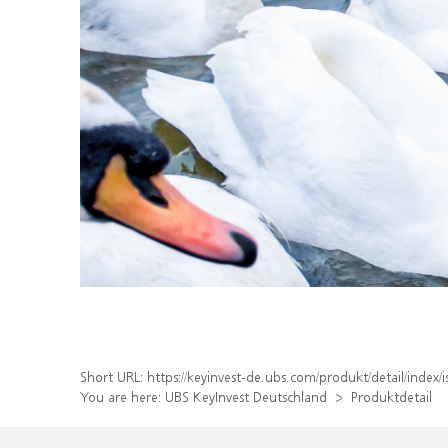
Short URL:
https://keyinvest-de.ubs.com/produkt/detail/inde
You are here:
UBS KeyInvest Deutschland
Produktdetail