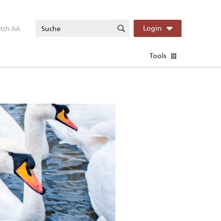
itch AA
Login
Tools