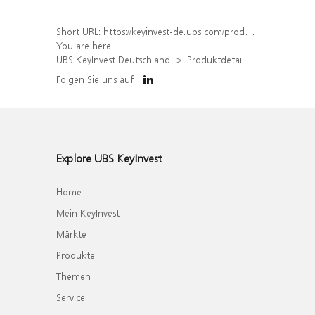
Short URL:
https://keyinvest-de.ubs.com/produkt/detail/index/isin/DE000WA6VSK5
You are here:
UBS KeyInvest Deutschland
Produktdetail
Folgen Sie uns auf
Explore UBS KeyInvest
Home
Mein KeyInvest
Märkte
Produkte
Themen
Service