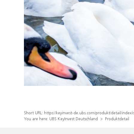
Short URL:
https://keyinvest-de.ubs.com/produkt/detail/inde
You are here:
UBS KeyInvest Deutschland
Produktdetail