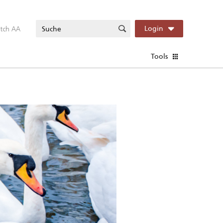
itch AA
Login
Tools