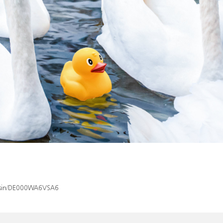
x/isin/DE000WA6VSA6