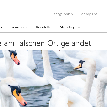
Rating:
S&P A+
|
Moody’s Aa2
|
F
ice
TrendRadar
Newsletter
Mein KeyInvest
e am falschen Ort gelandet