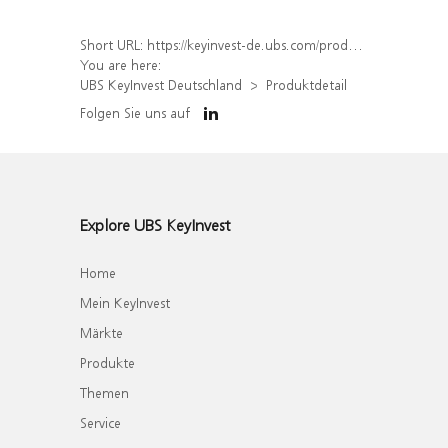
Short URL:
https://keyinvest-de.ubs.com/produkt/detail/index/isin/DE000WA6VR31
You are here:
UBS KeyInvest Deutschland
Produktdetail
Folgen Sie uns auf
Explore UBS KeyInvest
Home
Mein KeyInvest
Märkte
Produkte
Themen
Service