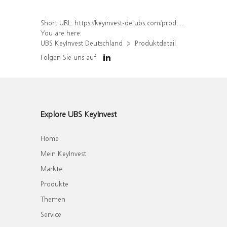
Short URL:
https://keyinvest-de.ubs.com/produkt/detail/index/isin/DE000WA6VQZ7
You are here:
UBS KeyInvest Deutschland
Produktdetail
Folgen Sie uns auf
Explore UBS KeyInvest
Home
Mein KeyInvest
Märkte
Produkte
Themen
Service