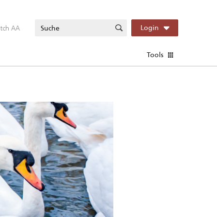
itch AA
Login
Tools