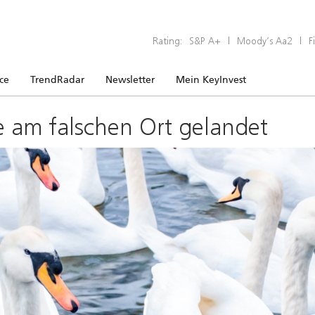
Rating:
S&P A+
|
Moody’s Aa2
|
F
ice
TrendRadar
Newsletter
Mein KeyInvest
e am falschen Ort gelandet