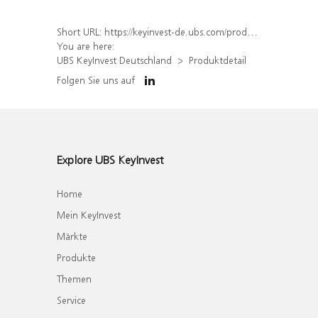
Short URL:
https://keyinvest-de.ubs.com/produkt/detail/index/isin/DE000WA6VQU8
You are here:
UBS KeyInvest Deutschland
Produktdetail
Folgen Sie uns auf
Explore UBS KeyInvest
Home
Mein KeyInvest
Märkte
Produkte
Themen
Service