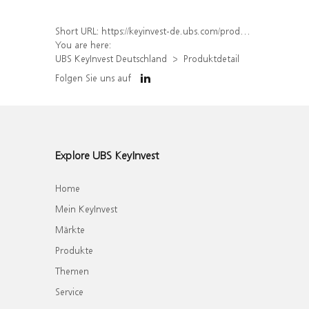
Short URL:
https://keyinvest-de.ubs.com/produkt/detail/index/isin/DE000WA6VM85
You are here:
UBS KeyInvest Deutschland
Produktdetail
Folgen Sie uns auf
Explore UBS KeyInvest
Home
Mein KeyInvest
Märkte
Produkte
Themen
Service