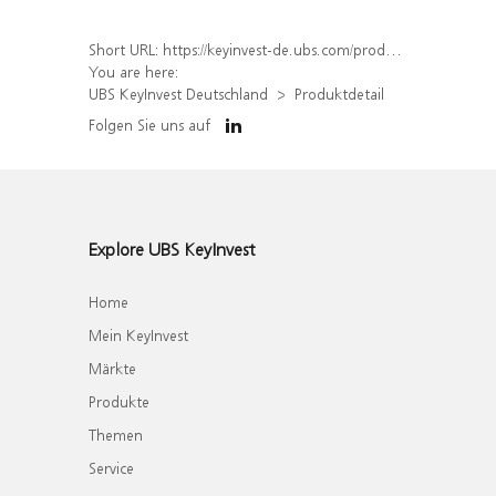
Short URL:
https://keyinvest-de.ubs.com/produkt/detail/index/isin/DE000WA6VM69
You are here:
UBS KeyInvest Deutschland
Produktdetail
Folgen Sie uns auf
Explore UBS KeyInvest
Home
Mein KeyInvest
Märkte
Produkte
Themen
Service