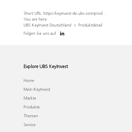
Short URL:
https://keyinvest-de.ubs.com/produkt/detail/index/isin/DE000WA6VE28
You are here:
UBS KeyInvest Deutschland
Produktdetail
Folgen Sie uns auf
Explore UBS KeyInvest
Home
Mein KeyInvest
Märkte
Produkte
Themen
Service