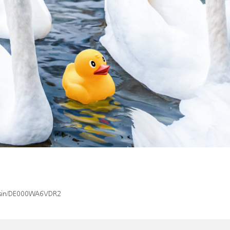
x/isin/DE000WA6VDR2