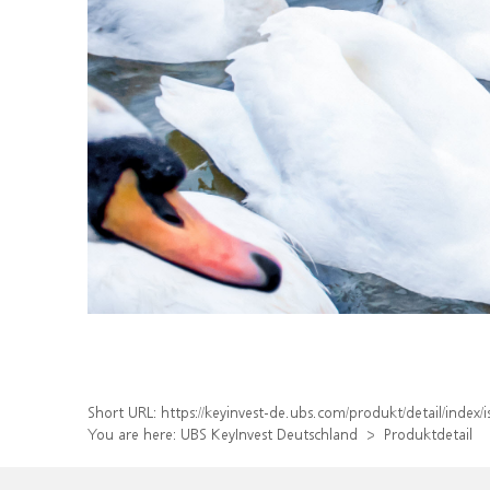
Short URL:
https://keyinvest-de.ubs.com/produkt/detail/inde
You are here:
UBS KeyInvest Deutschland
Produktdetail