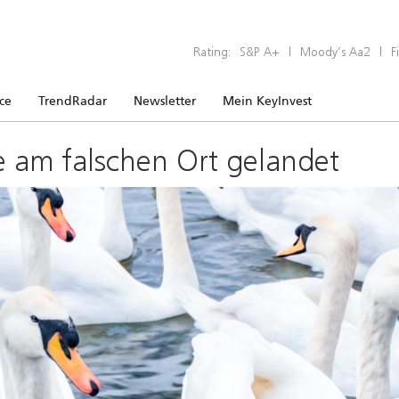
Rating:
S&P A+
|
Moody’s Aa2
|
F
ice
TrendRadar
Newsletter
Mein KeyInvest
e am falschen Ort gelandet