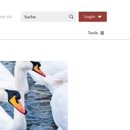
itch AA
Login
Tools