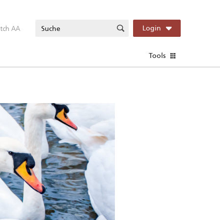
itch AA
Login
Tools