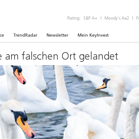
Rating:
S&P A+
|
Moody’s Aa2
|
F
ice
TrendRadar
Newsletter
Mein KeyInvest
e am falschen Ort gelandet