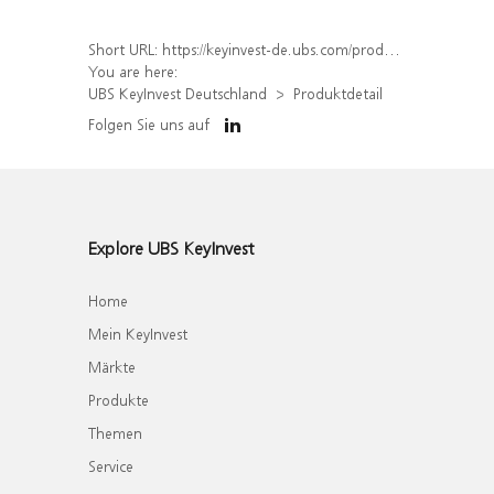
Short URL:
https://keyinvest-de.ubs.com/produkt/detail/index/isin/DE000WA6UPW8
You are here:
UBS KeyInvest Deutschland
Produktdetail
Folgen Sie uns auf
Explore UBS KeyInvest
Home
Mein KeyInvest
Märkte
Produkte
Themen
Service