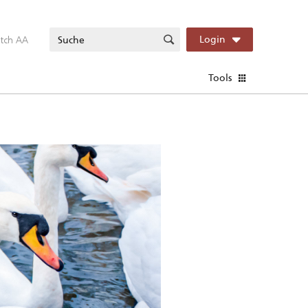
itch AA
Login
Tools