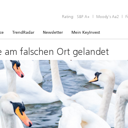
Rating:
S&P A+
|
Moody’s Aa2
|
F
ice
TrendRadar
Newsletter
Mein KeyInvest
e am falschen Ort gelandet