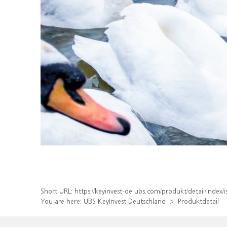
Short URL:
https://keyinvest-de.ubs.com/produkt/detail/inde
You are here:
UBS KeyInvest Deutschland
Produktdetail