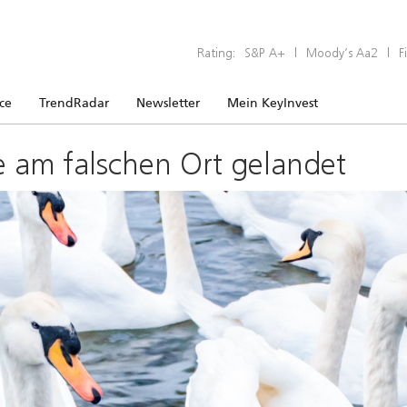
Rating:
S&P A+
|
Moody’s Aa2
|
F
ice
TrendRadar
Newsletter
Mein KeyInvest
e am falschen Ort gelandet