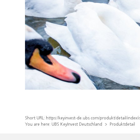
Short URL:
https://keyinvest-de.ubs.com/produkt/detail/inde
You are here:
UBS KeyInvest Deutschland
Produktdetail