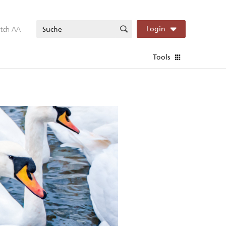
itch AA
Login
Tools