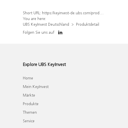
Short URL:
https://keyinvest-de.ubs.com/produkt/detail/index/isin/DE000WA6UCH7
You are here:
UBS KeyInvest Deutschland
Produktdetail
Folgen Sie uns auf
Explore UBS KeyInvest
Home
Mein KeyInvest
Märkte
Produkte
Themen
Service