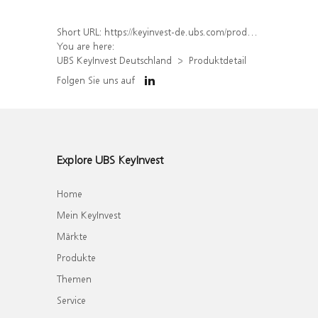
Short URL:
https://keyinvest-de.ubs.com/produkt/detail/index/isin/DE000WA6UCF1
You are here:
UBS KeyInvest Deutschland
Produktdetail
Folgen Sie uns auf
Explore UBS KeyInvest
Home
Mein KeyInvest
Märkte
Produkte
Themen
Service