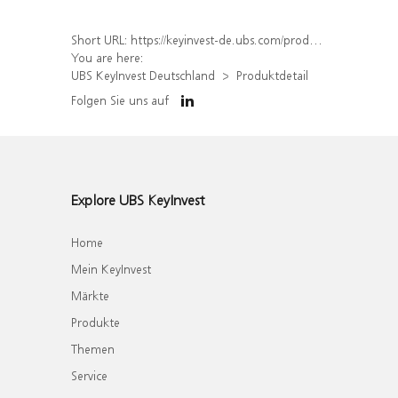
Short URL:
https://keyinvest-de.ubs.com/produkt/detail/index/isin/DE000WA6TYQ4
You are here:
UBS KeyInvest Deutschland
Produktdetail
Folgen Sie uns auf
Explore UBS KeyInvest
Home
Mein KeyInvest
Märkte
Produkte
Themen
Service