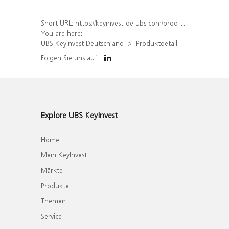
Short URL:
https://keyinvest-de.ubs.com/produkt/detail/index/isin/DE000WA6TWT2
You are here:
UBS KeyInvest Deutschland
Produktdetail
Folgen Sie uns auf
Explore UBS KeyInvest
Home
Mein KeyInvest
Märkte
Produkte
Themen
Service