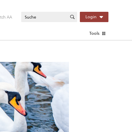
itch AA
Login
Tools