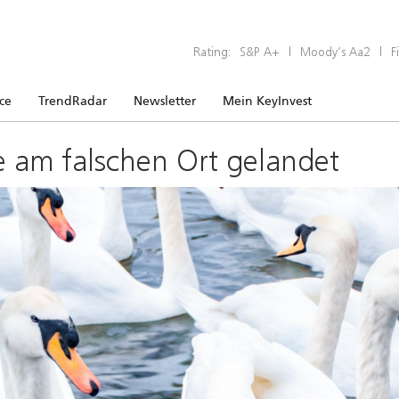
Rating:
S&P A+
|
Moody’s Aa2
|
F
ice
TrendRadar
Newsletter
Mein KeyInvest
e am falschen Ort gelandet