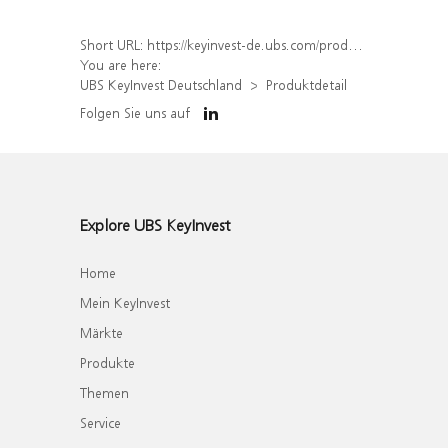
Short URL:
https://keyinvest-de.ubs.com/produkt/detail/index/isin/DE000WA6TWP0
You are here:
UBS KeyInvest Deutschland
Produktdetail
Folgen Sie uns auf
Explore UBS KeyInvest
Home
Mein KeyInvest
Märkte
Produkte
Themen
Service