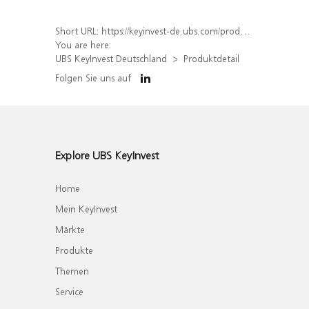
Short URL:
https://keyinvest-de.ubs.com/produkt/detail/index/isin/DE000WA6TWM7
You are here:
UBS KeyInvest Deutschland
Produktdetail
Folgen Sie uns auf
Explore UBS KeyInvest
Home
Mein KeyInvest
Märkte
Produkte
Themen
Service