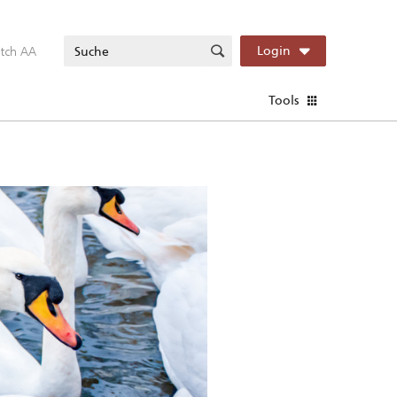
itch AA
Login
Tools