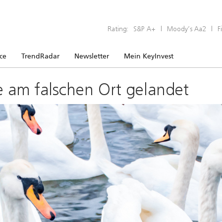
Rating:
S&P A+
|
Moody’s Aa2
|
F
ice
TrendRadar
Newsletter
Mein KeyInvest
e am falschen Ort gelandet