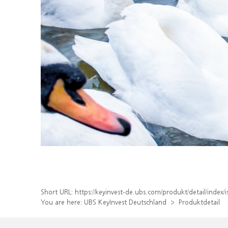
Short URL:
https://keyinvest-de.ubs.com/produkt/detail/inde
You are here:
UBS KeyInvest Deutschland
Produktdetail