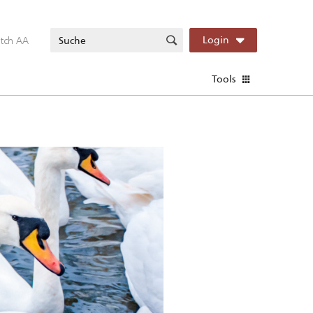
itch AA
Login
Tools