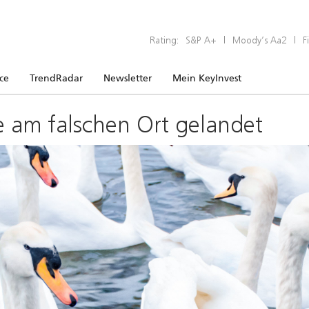
Rating:
S&P A+
|
Moody’s Aa2
|
F
ice
TrendRadar
Newsletter
Mein KeyInvest
e am falschen Ort gelandet