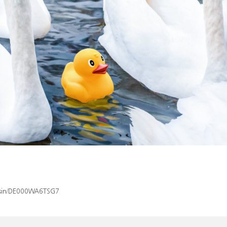
x/isin/DE000WA6TSG7