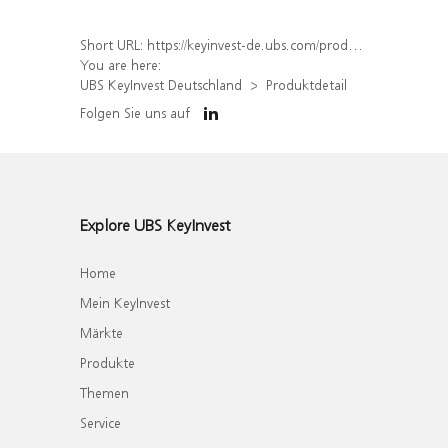
Short URL:
https://keyinvest-de.ubs.com/produkt/detail/index/isin/DE000WA6TSE2
You are here:
UBS KeyInvest Deutschland
Produktdetail
Folgen Sie uns auf
Explore UBS KeyInvest
Home
Mein KeyInvest
Märkte
Produkte
Themen
Service