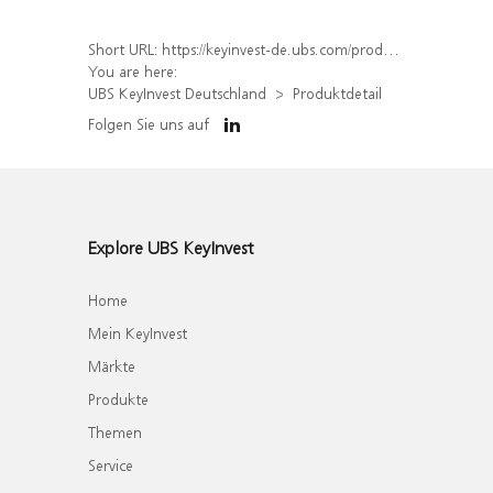
Short URL:
https://keyinvest-de.ubs.com/produkt/detail/index/isin/DE000WA6TM55
You are here:
UBS KeyInvest Deutschland
Produktdetail
Folgen Sie uns auf
Explore UBS KeyInvest
Home
Mein KeyInvest
Märkte
Produkte
Themen
Service