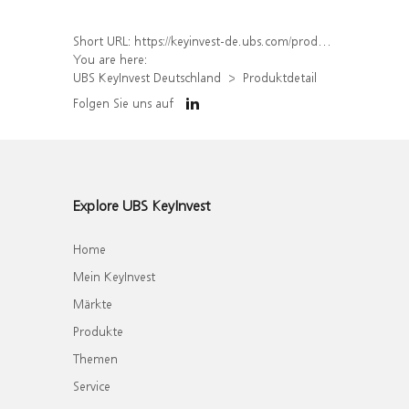
Short URL:
https://keyinvest-de.ubs.com/produkt/detail/index/isin/DE000WA6TH29
You are here:
UBS KeyInvest Deutschland
Produktdetail
Folgen Sie uns auf
Explore UBS KeyInvest
Home
Mein KeyInvest
Märkte
Produkte
Themen
Service