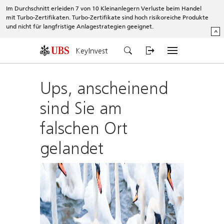
Im Durchschnitt erleiden 7 von 10 Kleinanlegern Verluste beim Handel
mit Turbo-Zertifikaten. Turbo-Zertifikate sind hoch risikoreiche Produkte
und nicht für langfristige Anlagestrategien geeignet.
^
KeyInvest
Ups, anscheinend
sind Sie am
falschen Ort
gelandet