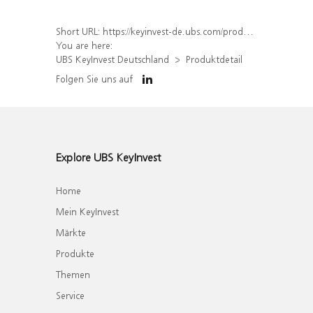
Short URL:
https://keyinvest-de.ubs.com/produkt/detail/index/isin/DE000WA6TCG1
You are here:
UBS KeyInvest Deutschland
Produktdetail
Folgen Sie uns auf
Explore UBS KeyInvest
Home
Mein KeyInvest
Märkte
Produkte
Themen
Service