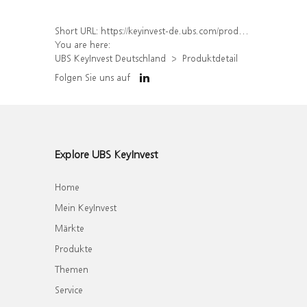
Short URL:
https://keyinvest-de.ubs.com/produkt/detail/index/isin/DE000WA6T6D2
You are here:
UBS KeyInvest Deutschland
Produktdetail
Folgen Sie uns auf
Explore UBS KeyInvest
Home
Mein KeyInvest
Märkte
Produkte
Themen
Service