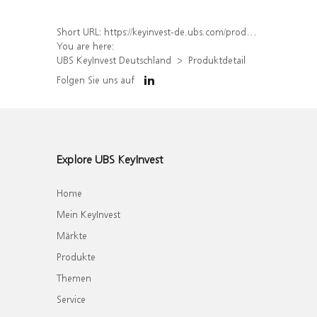
Short URL:
https://keyinvest-de.ubs.com/produkt/detail/index/isin/DE000WA6T4D7
You are here:
UBS KeyInvest Deutschland
Produktdetail
Folgen Sie uns auf
Explore UBS KeyInvest
Home
Mein KeyInvest
Märkte
Produkte
Themen
Service