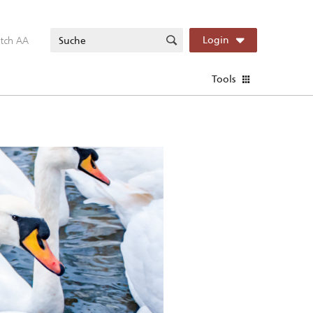
itch AA
Login
Tools