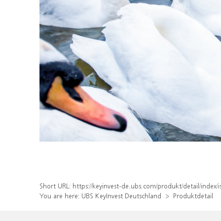
Short URL:
https://keyinvest-de.ubs.com/produkt/detail/inde
You are here:
UBS KeyInvest Deutschland
Produktdetail