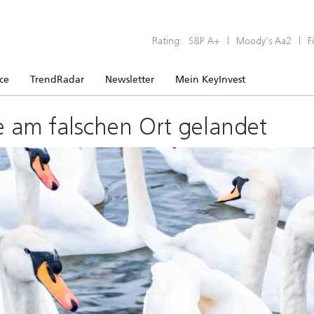
Rating:
S&P A+
|
Moody’s Aa2
|
F
ice
TrendRadar
Newsletter
Mein KeyInvest
e am falschen Ort gelandet