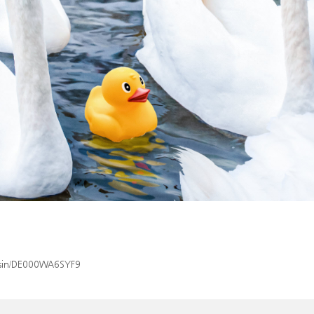
x/isin/DE000WA6SYF9