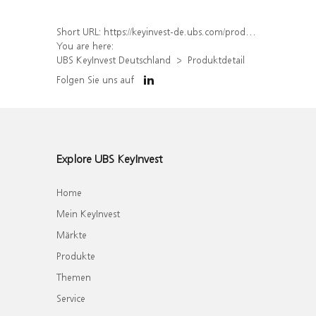
Short URL:
https://keyinvest-de.ubs.com/produkt/detail/index/isin/DE000WA6SXB0
You are here:
UBS KeyInvest Deutschland
Produktdetail
Folgen Sie uns auf
Explore UBS KeyInvest
Home
Mein KeyInvest
Märkte
Produkte
Themen
Service