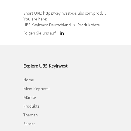
Short URL:
https://keyinvest-de.ubs.com/produkt/detail/index/isin/DE000WA6STR4
You are here:
UBS KeyInvest Deutschland
Produktdetail
Folgen Sie uns auf
Explore UBS KeyInvest
Home
Mein KeyInvest
Märkte
Produkte
Themen
Service