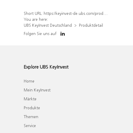
Short URL:
https://keyinvest-de.ubs.com/produkt/detail/index/isin/DE000WA6SPZ5
You are here:
UBS KeyInvest Deutschland
Produktdetail
Folgen Sie uns auf
Explore UBS KeyInvest
Home
Mein KeyInvest
Märkte
Produkte
Themen
Service