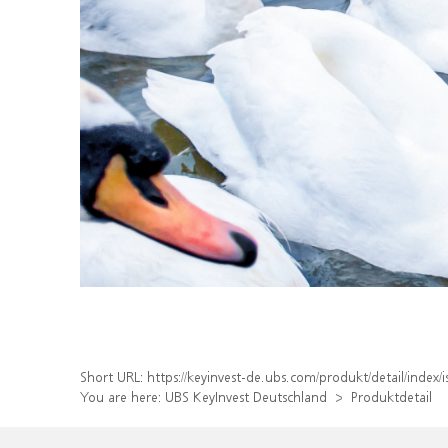
Short URL:
https://keyinvest-de.ubs.com/produkt/detail/inde
You are here:
UBS KeyInvest Deutschland
Produktdetail