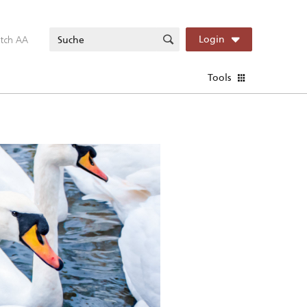
itch AA
Login
Tools