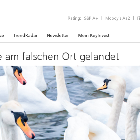
Rating:
S&P A+
|
Moody’s Aa2
|
F
ice
TrendRadar
Newsletter
Mein KeyInvest
e am falschen Ort gelandet