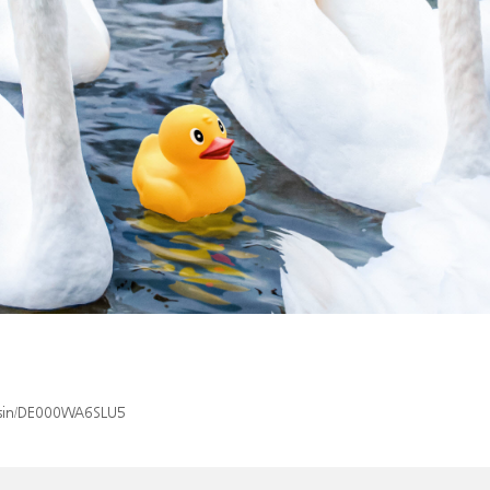
x/isin/DE000WA6SLU5