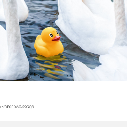
ex/isin/DE000WA6SGQ3