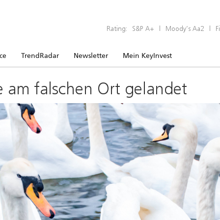
Rating:
S&P A+
|
Moody’s Aa2
|
F
ice
TrendRadar
Newsletter
Mein KeyInvest
e am falschen Ort gelandet