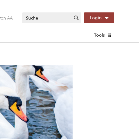
itch AA
Login
Tools