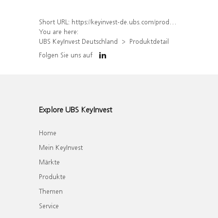
Short URL:
https://keyinvest-de.ubs.com/produkt/detail/index/isin/DE000WA6SEM7
You are here:
UBS KeyInvest Deutschland
Produktdetail
Folgen Sie uns auf
Explore UBS KeyInvest
Home
Mein KeyInvest
Märkte
Produkte
Themen
Service