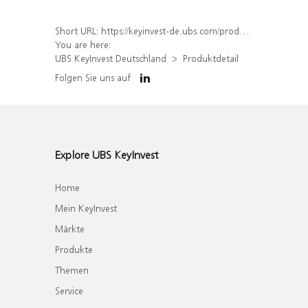
Short URL:
https://keyinvest-de.ubs.com/produkt/detail/index/isin/DE000WA6SEB0
You are here:
UBS KeyInvest Deutschland
Produktdetail
Folgen Sie uns auf
Explore UBS KeyInvest
Home
Mein KeyInvest
Märkte
Produkte
Themen
Service