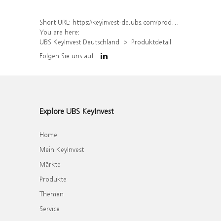
Short URL:
https://keyinvest-de.ubs.com/produkt/detail/index/isin/DE000WA6SEA2
You are here:
UBS KeyInvest Deutschland
Produktdetail
Folgen Sie uns auf
Explore UBS KeyInvest
Home
Mein KeyInvest
Märkte
Produkte
Themen
Service