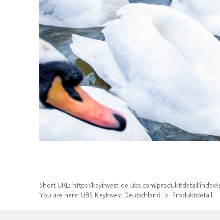
Short URL:
https://keyinvest-de.ubs.com/produkt/detail/inde
You are here:
UBS KeyInvest Deutschland
Produktdetail