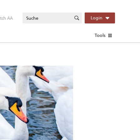
itch AA
Login
Tools