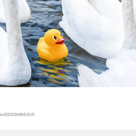
x/isin/DE000WA6SDJ5