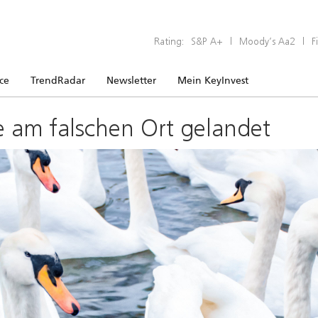
Rating:
S&P A+
|
Moody’s Aa2
|
F
ice
TrendRadar
Newsletter
Mein KeyInvest
e am falschen Ort gelandet