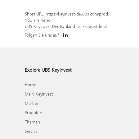
Short URL:
https://keyinvest-de.ubs.com/produkt/detail/index/isin/DE000WA6S9K2
You are here:
UBS KeyInvest Deutschland
Produktdetail
Folgen Sie uns auf
Explore UBS KeyInvest
Home
Mein KeyInvest
Märkte
Produkte
Themen
Service