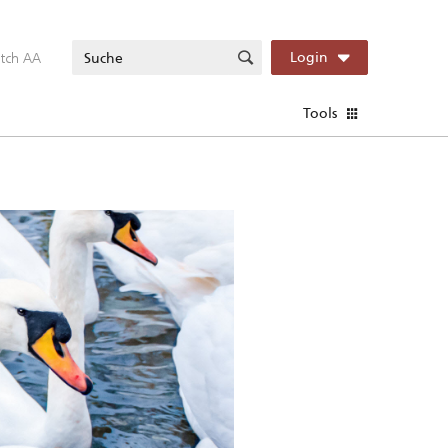
itch AA
Login
Tools