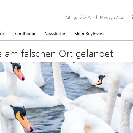
Rating:
S&P A+
|
Moody’s Aa2
|
F
ice
TrendRadar
Newsletter
Mein KeyInvest
e am falschen Ort gelandet